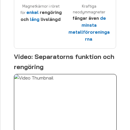
Magnetkärnor i röret
Kraftiga
enkel
rengöring
neodymmagneter
för
fångar även
de
och
lång
livslängd
.
minsta
metallföroreninga
rna
.
Video: Separatorns funktion och
rengöring