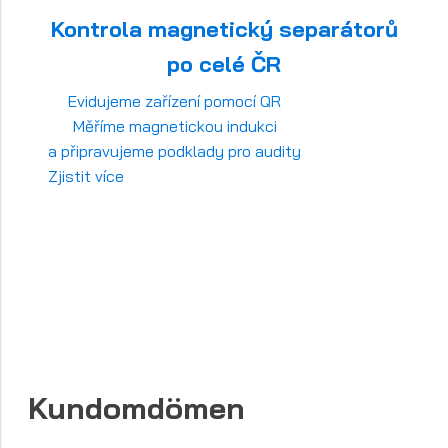
Kontrola magnetický separátorů
po celé ČR
Evidujeme zařízení pomocí QR
Měříme magnetickou indukci
a připravujeme podklady pro audity
Zjistit více
Kundomdömen