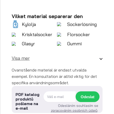
Vilket material separerar den
Kylolja
Sockerlösning
Krisktalsocker
Florsocker
Glasyr
Gummi
Visa mer
Ovanstående material är endast utvalda
exempel. En konsultation är alltid viktig för det
specifika användningsområdet.
PDF katalog
Odeslat
produktů
pošleme na
Odesláním souhlasím se
e-mail
zpracováním osobních údajů
.