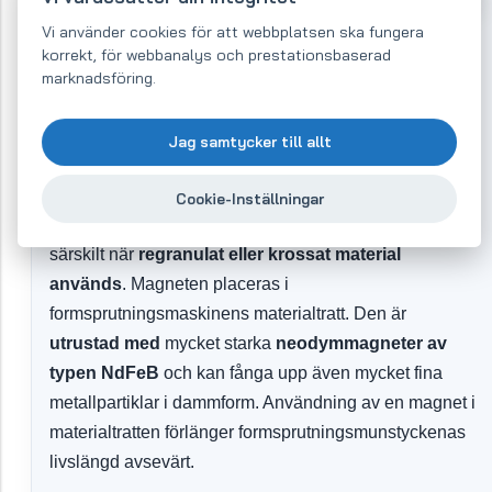
Vi använder cookies för att webbplatsen ska fungera
Magnet för
korrekt, för webbanalys och prestationsbaserad
marknadsföring.
formsprutningsmaskinens
materialtratt –
temperaturbeständig upp till 80
Jag samtycker till allt
°C (MDN)
Cookie-Inställningar
Magnet för materialtratt
används inom plastindustrin
,
särskilt när
regranulat eller krossat material
används
. Magneten placeras i
formsprutningsmaskinens materialtratt. Den är
utrustad med
mycket starka
neodymmagneter av
typen NdFeB
och kan fånga upp även mycket fina
metallpartiklar i dammform. Användning av en magnet i
materialtratten förlänger formsprutningsmunstyckenas
livslängd avsevärt.