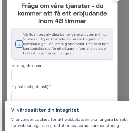
Fråga om våra tjänster - du
kommer att få ett erbjudande
inom 48 timmar
Vänligen beskriv dina behov så exakt som möjligt.
Vi skickar dig en bekräftelse på din begäran och
hänvisar dig till en lämplig specialist. Han eller hon
kan kontakta dig för ytterligare information via de
kontaktuppgifter som anges.
Företagets namn:
E-post (obligatorisk)
*
Telefon:
*
Vi värdesätter din integritet
Vi använder cookies för att webbplatsen ska fungera korrekt,
för webbanalys och prestationsbaserad marknadsföring.
Din förfrågan
*