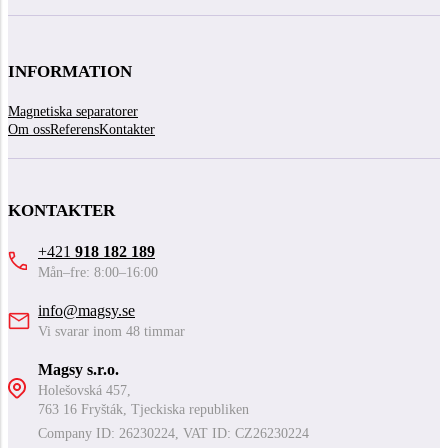
INFORMATION
Magnetiska separatorer
Om oss
Referens
Kontakter
KONTAKTER
+421
918 182 189
Mån–fre: 8:00–16:00
info@magsy.se
Vi svarar inom 48 timmar
Magsy s.r.o.
Holešovská 457,
763 16 Fryšták, Tjeckiska republiken
Company ID: 26230224, VAT ID: CZ26230224