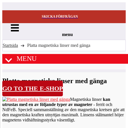
SKICKA FÖRFRÅGAN
menu
Startsida
Platta magnetiska linser med gänga
MENU
Platta magnetiska linser med gänga
GO TO THE E-SHOP
Magnetiska linser
kan
utrustas med en av följande typer av magneter
- ferrit och
NdFeB. Speciell sammanställning av den magnetiska kretsen gör att
den magnetiska kraften utnyttjas maximalt. Linsens stålmantel höjer
magnetens vidhäftningsstyrka väsentligt.